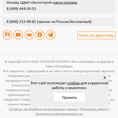
Москва, ЦДиИ «Экспострой»
карта проезда
8 (499) 444-30-53
8 (800) 333-40-82
(звонок по России бесплатный)
Написать директору
© Copyright 2010-2026 «РУССКИЙ МАСТЕР» | Все материалы из дерева в
Санкт-Петербурге
Все сведения, содержащиеся на сайте, носят информационный характер.
Указанные цены, технические характеристики и иная информация о
X
продукции могут быть изменены без предварительного уведомления.
Этот сайт использует
cookies
для корректной
Стоимость материала (вагонка, панели и т.д.) указана за общую
работы и аналитики.
поверхность древесины. Расчет необходимого количества материала
производится по рабочей поверхности. Для получения подробных
Принять
сведений о товарах, указанных на сайте, в том числе об их стоимости, вы
можете позвонить по телефонам, указанным в разделе "Контакты".
Согласие на обработку персональных данных
|
Публичная оферта
|
Политика конфиденциальности