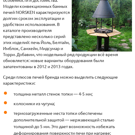
особенности и достоинства.
Модели конвекционных банных
печей NORSKEN характеризуются
долгим сроком эксплуатации и
удобством использования. В
каталоге производителя
представлено несколько серий
этих изделий: печь Йоль, Белтайн,
Имблок, Самхейн, Мидсумар и
Торри. Добавим, что модельный ряд продукции всё время
обновляется: новые варианты оборудования были
запатентованы в 2012 и 2013 годах.
Среди плюсов печей бренда можно выделить следующие
характеристики:
толщина металл стенок топки — 4-5 мм;
колосники из чугуна;
термозагруженные места топки обеспечены
дополнительной защитой — нержавеющей сталью
толщиной до 5 мм. Это дает возможность избежать
деформирования поверхности печи при нагреве;