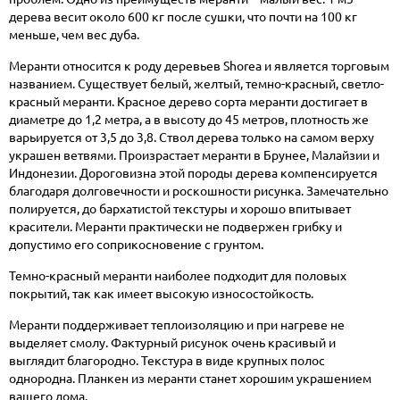
дерева весит около 600 кг после сушки, что почти на 100 кг
меньше, чем вес дуба.
Меранти относится к роду деревьев Shorea и является торговым
названием. Существует белый, желтый, темно-красный, светло-
красный меранти. Красное дерево сорта меранти достигает в
диаметре до 1,2 метра, а в высоту до 45 метров, плотность же
варьируется от 3,5 до 3,8. Ствол дерева только на самом верху
украшен ветвями. Произрастает меранти в Брунее, Малайзии и
Индонезии. Дороговизна этой породы дерева компенсируется
благодаря долговечности и роскошности рисунка. Замечательно
полируется, до бархатистой текстуры и хорошо впитывает
красители. Меранти практически не подвержен грибку и
допустимо его соприкосновение с грунтом.
Темно-красный меранти наиболее подходит для половых
покрытий, так как имеет высокую износостойкость.
Меранти поддерживает теплоизоляцию и при нагреве не
выделяет смолу. Фактурный рисунок очень красивый и
выглядит благородно. Текстура в виде крупных полос
однородна. Планкен из меранти станет хорошим украшением
вашего дома.