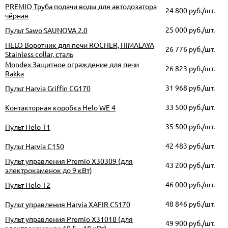
PREMIO Труба подачи воды для автодозатора
24 800
руб./шт.
чёрная
25 000
руб./шт.
Пульт Sawo SAUNOVA 2.0
HELO Воротник для печи ROCHER, HIMALAYA
26 776
руб./шт.
Stainless collar, сталь
Mondex Защитное ограждение для печи
26 823
руб./шт.
Rakka
31 968
руб./шт.
Пульт Harvia Griffin CG170
33 500
руб./шт.
Контакторная коробка Helo WE 4
35 500
руб./шт.
Пульт Helo T1
42 483
руб./шт.
Пульт Harvia С150
Пульт управления Premio X30309 (для
43 200
руб./шт.
электрокаменок до 9 кВт)
46 000
руб./шт.
Пульт Helo T2
48 846
руб./шт.
Пульт управления Harvia XAFIR CS170
Пульт управления Premio X31018 (для
49 900
руб./шт.