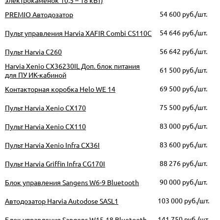
электрокаменок 10,5 – 18 кВт)
54 600
руб./шт.
PREMIO Автодозатор
54 646
руб./шт.
Пульт управления Harvia XAFIR Combi CS110C
56 642
руб./шт.
Пульт Harvia C260
Harvia Xenio CX36230IL Доп. блок питания
61 500
руб./шт.
для ПУ ИК-кабиной
69 500
руб./шт.
Контакторная коробка Helo WE 14
75 500
руб./шт.
Пульт Harvia Xenio CX170
83 000
руб./шт.
Пульт Harvia Xenio CX110
83 600
руб./шт.
Пульт Harvia Xenio Infra CX36I
88 276
руб./шт.
Пульт Harvia Griffin Infra CG170I
90 000
руб./шт.
Блок управления Sangens W6-9 Bluetooth
103 000
руб./шт.
Автодозатор Harvia Autodose SASL1
141 750
руб./шт.
Блок управления Sangens W15-18 Bluetooth