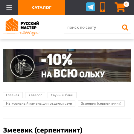
0
КАТАЛОГ
Главная
Каталог
Сауны и бани
Натуральный камень для отделки саун
Змеевик (серпентинит)
Змеевик (серпентинит)