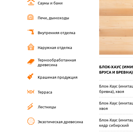
Сауны и бани
Печи, дымоходы
Внутренняя отделка
Наружная отделка
Термообработанная
древесина
БЛОК-ХАУС (ИМ
БРУСА И БРЕВНА)
Крашеная продукция
Блок-Хаус (имита
бревна), хвоя
Терраса
Блок-Хаус (имитац
Лестницы
хвоя
Блок-Хаус (имитац
Экзотическая древесина
кедр сибирский