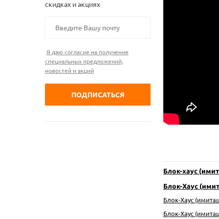
скидках и акциях
Я даю согласие на получение
специальных предложений,
новостей и акций
Блок-хаус (имит
Блок-Хаус (имит
Блок-Хаус (имитац
Блок-Хаус (имитаци