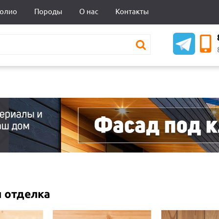
олио
Породы
О нас
Контакты
 отделка