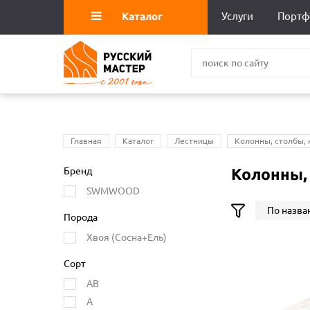
Каталог
Услуги
Портф
Главная
Каталог
Лестницы
Колонны, столбы, 
Бренд
Колонны,
SWMWOOD
По назва
Порода
Хвоя (Сосна+Ель)
Сорт
АВ
А