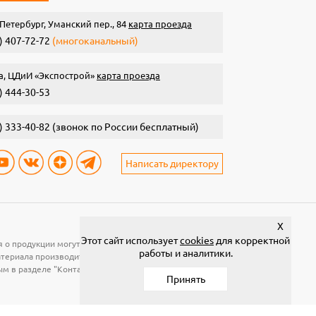
Петербург, Уманский пер., 84
карта проезда
) 407-72-72
(многоканальный)
а, ЦДиИ «Экспострой»
карта проезда
) 444-30-53
) 333-40-82
(звонок по России бесплатный)
Написать директору
X
Этот сайт использует
cookies
для корректной
я о продукции могут быть изменены без предварительного
работы и аналитики.
материала производится по рабочей поверхности. Для
ым в разделе "Контакты".
Принять