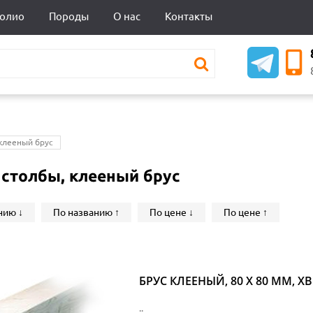
олио
Породы
О нас
Контакты
клееный брус
 столбы, клееный брус
нию ↓
По названию ↑
По цене ↓
По цене ↑
БРУС КЛЕЕНЫЙ, 80 Х 80 ММ, Х
..