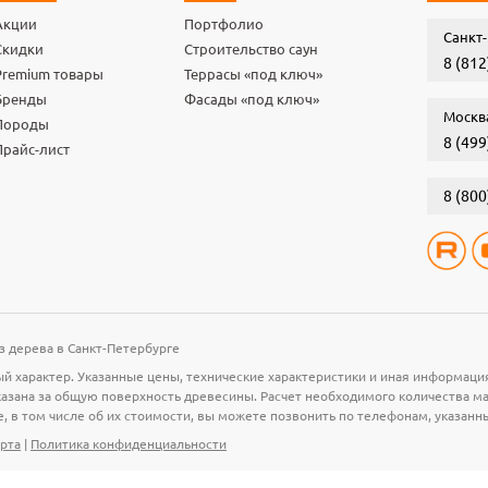
Акции
Портфолио
Санкт-
Скидки
Строительство саун
8 (812
Premium товары
Террасы «под ключ»
Бренды
Фасады «под ключ»
Москв
Породы
8 (499
Прайс-лист
8 (800
з дерева в Санкт-Петербурге
й характер. Указанные цены, технические характеристики и иная информаци
 указана за общую поверхность древесины. Расчет необходимого количества 
е, в том числе об их стоимости, вы можете позвонить по телефонам, указанн
рта
|
Политика конфиденциальности