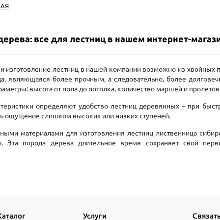
НАЯ
дерева: все для лестниц в нашем интернет-магаз
и изготовление лестниц в нашей компании возможно из хвойных по
ца, являющаяся более прочным, а следовательно, более долгове
метры: высота от пола до потолка, количество маршей и пролетов,
теристики определяют удобство лестниц деревянных – при быст
ь ощущение слишком высоких или низких ступеней.
ыми материалами для изготовления лестниц лиственница сибирс
у. Эта порода дерева длительное время сохраняет свой пер
Каталог
Услуги
Связать