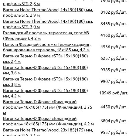
7900 руб./шт.
профиль STS, 2,8 м
Вагонка Noire Thermo Wood, 14х190(180) мм,
8182 руб./шт.
профиль STS, 2,9 м
Вагонка Noire Thermo Wood, 14х190(180) мм,
8465 руб./шт.
профиль STS, 3,0 м
Голландский профиль, термососна, сорт АВ
4160 руб./шт.
(Финляндия), 4,2 м
Панели Фасадной системы Термо-клэддинг,
4536 руб./шт.
брашированная термоель, 18х185 мм, 4,2 м
Вагонка Термо-D Фраке «STS» 15х190(180)
6257 руб./шт.
мм, 2,4 м
Вагонка Термо-D Фраке «STS» 15х190(180)
9385 руб./шт.
мм, 3,6 м
Вагонка Термо-D Фраке «STS» 15х190(180)
9907 руб./шт.
мм, 3,8 м
Вагонка Термо-D Фраке «STS» 15х190(180)
10949 руб./шт.
мм, 4,2 м
Вагонка Термо-D Фраке «Голандский
4450 руб./шт.
профиль» 18х185(175) мм (Финляндия), 2,75
м
Вагонка Термо-D Фраке «Голандский
6804 руб./шт.
профиль» 18х185(175) мм (Финляндия), 4,2 м
Вагонка Noire Thermo Wood, 23х185(175) мм,
9557 руб./шт.
профиль STS, 3,1 м