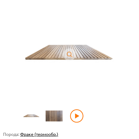
Порода:
Фраке (термообр.)