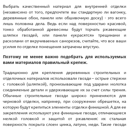
Выбрать качественный материал для внутренней отделки
(независимо от того, предпочтете вы стандартную ли вагонку,
деревянные обои, панели или обшивочную доску) - это всего
лишь половина дела. Ведь если над поверхностью красивой,
тонко обработанной древесины будут торчать ржавеющие
шляпки гвоздей, или панели «украсятся» трещинами и
расколами от вкручиваемых саморезов, считайте, что все ваши
усилия по отделке помещения затрачены впустую.
Поэтому не менее важно подобрать для используемых
вами материалов правильный крепеж.
Традиционно для крепления деревянных строительных и
отделочных материалов использовали гвозди – острые стержни
с головкой (шляпкой), пронизывающие под ударами молотка
соединяемые детали и удерживающие их за счет силы трения.
Обычные строительные гвозди широко применяются для
черновой отделки, например, при сооружении обрешетки, на
которую будут крепиться элементы отделки финишной. А для ее
закрепления используют уже финишные гвозди, отличающиеся
мелкой головкой и защитой от ржавления: их стальная
поверхность покрыта слоем цинка, латуни, меди. Такие гвозди