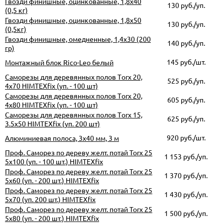
Гвозди финишные, оцинкованные, 1,8х40
130
руб./уп.
(0,5 кг)
Гвозди финишные, оцинкованные, 1,8х50
130
руб./уп.
(0,5кг)
Гвозди финишные, омедненные, 1,4х30 (200
140
руб./уп.
гр)
145
руб./шт.
Монтажный блок Rico-Leo белый
Саморезы для деревянных полов Тorx 20,
525
руб./уп.
4х70 HIMTEXfix (уп. - 100 шт)
Саморезы для деревянных полов Тorx 20,
605
руб./уп.
4х80 HIMTEXfix (уп. - 100 шт)
Саморезы для деревянных полов Тorx 15,
625
руб./уп.
3.5х50 HIMTEXfix (уп. 200 шт)
920
руб./шт.
Алюминиевая полоса, 3х40 мм, 3 м
Проф. Саморез по дереву желт. потай Torx 25
1 153
руб./уп.
5x100 (уп. - 100 шт.) HIMTEXfix
Проф. Саморез по дереву желт. потай Torx 25
1 370
руб./уп.
5x60 (уп. - 200 шт.) HIMTEXfix
Проф. Саморез по дереву желт. потай Torx 25
1 430
руб./уп.
5x70 (уп. 200 шт.) HIMTEXfix
Проф. Саморез по дереву желт. потай Torx 25
1 500
руб./уп.
5x80 (уп. - 200 шт.) HIMTEXfix