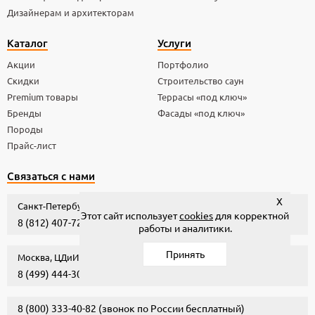
Дизайнерам и архитекторам
Каталог
Услуги
Акции
Портфолио
Скидки
Строительство саун
Premium товары
Террасы «под ключ»
Бренды
Фасады «под ключ»
Породы
Прайс-лист
Связаться с нами
X
Санкт-Петербург, Уманский пер., 84
карта проезда
Этот сайт использует
cookies
для корректной
8 (812) 407-72-72
(многоканальный)
работы и аналитики.
Принять
Москва, ЦДиИ «Экспострой»
карта проезда
8 (499) 444-30-53
8 (800) 333-40-82
(звонок по России бесплатный)