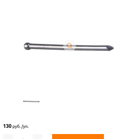
130
руб. /уп.