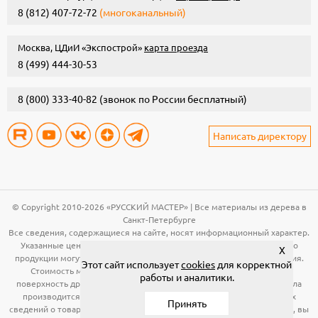
8 (812) 407-72-72
(многоканальный)
Москва, ЦДиИ «Экспострой»
карта проезда
8 (499) 444-30-53
8 (800) 333-40-82
(звонок по России бесплатный)
Написать директору
© Copyright 2010-2026 «РУССКИЙ МАСТЕР» | Все материалы из дерева в
Санкт-Петербурге
Все сведения, содержащиеся на сайте, носят информационный характер.
Указанные цены, технические характеристики и иная информация о
X
продукции могут быть изменены без предварительного уведомления.
Этот сайт использует
cookies
для корректной
Стоимость материала (вагонка, панели и т.д.) указана за общую
работы и аналитики.
поверхность древесины. Расчет необходимого количества материала
производится по рабочей поверхности. Для получения подробных
Принять
сведений о товарах, указанных на сайте, в том числе об их стоимости, вы