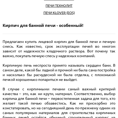
ПЕЧИ ТЕХНОЛИТ
ПЕЧИ KLOVER (EOS)
Кирпич для банной печи - особенный!
Предлагаем купить лицевой кирпич для банной печи и печную
смесь. Как известно, срок эксплуатации печей во многом
зависит от надежности кладочного раствора. Вот почему так
важно, покупать печную спесь у надежных компаний.
Кирпичную печь неспроста принято называть сердцем бани. В
самом деле, какой бы ладной и прочной ни была сама постройка
и насколько бы расчудесной ни была отделка, с плохонькой
печкой хорошенько попариться не выйдет.
В случае с кирпичными печами самый важный критерий
качества – это, как ни крути, материал. Соответственно, выбор
кирпича для банной печи – первостепенная задача для того, кто
желает такой печью обзавестись. Как ни прискорбно это
констатировать, но на сегодняшний день по-прежнему одним из
самых популярных материалов для строительства кирпичных
банных печей остаётся обычный строительный кирпич: из