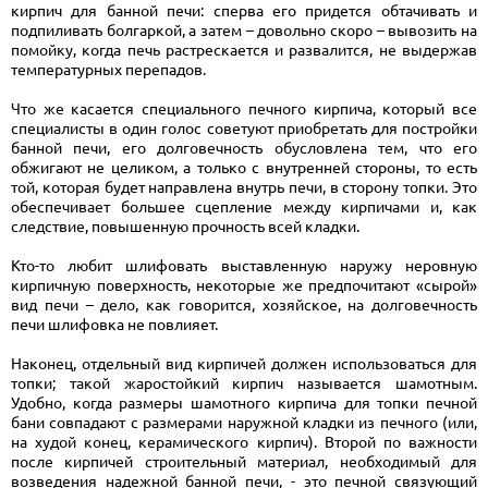
кирпич для банной печи: сперва его придется обтачивать и
подпиливать болгаркой, а затем – довольно скоро – вывозить на
помойку, когда печь растрескается и развалится, не выдержав
температурных перепадов.
Что же касается специального печного кирпича, который все
специалисты в один голос советуют приобретать для постройки
банной печи, его долговечность обусловлена тем, что его
обжигают не целиком, а только с внутренней стороны, то есть
той, которая будет направлена внутрь печи, в сторону топки. Это
обеспечивает большее сцепление между кирпичами и, как
следствие, повышенную прочность всей кладки.
Кто-то любит шлифовать выставленную наружу неровную
кирпичную поверхность, некоторые же предпочитают «сырой»
вид печи – дело, как говорится, хозяйское, на долговечность
печи шлифовка не повлияет.
Наконец, отдельный вид кирпичей должен использоваться для
топки; такой жаростойкий кирпич называется шамотным.
Удобно, когда размеры шамотного кирпича для топки печной
бани совпадают с размерами наружной кладки из печного (или,
на худой конец, керамического кирпич). Второй по важности
после кирпичей строительный материал, необходимый для
возведения надежной банной печи, - это печной связующий