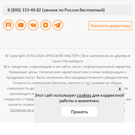
8 (800) 333-40-82
(звонок по России бесплатный)
Написать директору
© Copyright 2010-2026 «РУССКИЙ МАСТЕР» | Все материалы из дерева в
Санкт-Петербурге
Все сведения, содержащиеся на сайте, носят информационный характер.
Указанные цены, технические характеристики и иная информация о
продукции могут быть изменены без предварительного уведомления.
Стоимость материала (вагонка, панели и т.д.) указана за общую
поверхность древесины. Расчет необходимого количества материала
X
производится по рабочей поверхности. Для получения подробных
Этот сайт использует
cookies
для корректной
сведений о товарах, указанных на сайте, в том числе об их стоимости, вы
работы и аналитики.
можете позвонить по телефонам, указанным в разделе "Контакты".
Согласие на обработку персональных данных
|
Публичная оферта
|
Принять
Политика конфиденциальности