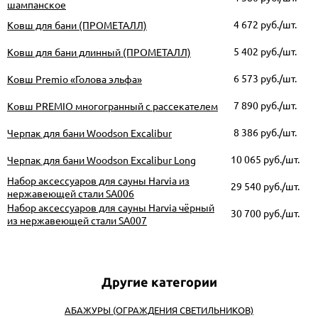
шампанское
4 672
руб./шт.
Ковш для бани (ПРОМЕТАЛЛ)
5 402
руб./шт.
Ковш для бани длинный (ПРОМЕТАЛЛ)
6 573
руб./шт.
Ковш Premio «Голова эльфа»
7 890
руб./шт.
Ковш PREMIO многогранный с рассекателем
8 386
руб./шт.
Черпак для бани Woodson Excalibur
10 065
руб./шт.
Черпак для бани Woodson Excalibur Long
Набор аксессуаров для сауны Harvia из
29 540
руб./шт.
нержавеющей стали SA006
Набор аксессуаров для сауны Harvia чёрный
30 700
руб./шт.
из нержавеющей стали SA007
АБАЖУРЫ (ОГРАЖДЕНИЯ СВЕТИЛЬНИКОВ)