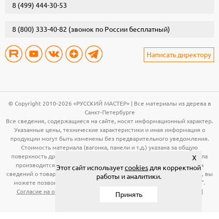
8 (499) 444-30-53
8 (800) 333-40-82
(звонок по России бесплатный)
Написать директору
© Copyright 2010-2026 «РУССКИЙ МАСТЕР» | Все материалы из дерева в
Санкт-Петербурге
Все сведения, содержащиеся на сайте, носят информационный характер.
Указанные цены, технические характеристики и иная информация о
продукции могут быть изменены без предварительного уведомления.
Стоимость материала (вагонка, панели и т.д.) указана за общую
поверхность древесины. Расчет необходимого количества материала
X
производится по рабочей поверхности. Для получения подробных
Этот сайт использует
cookies
для корректной
сведений о товарах, указанных на сайте, в том числе об их стоимости, вы
работы и аналитики.
можете позвонить по телефонам, указанным в разделе "Контакты".
Согласие на обработку персональных данных
|
Публичная оферта
|
Принять
Политика конфиденциальности