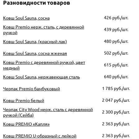
Разновидности товаров
426
руб./шт.
Ковш Soul Sauna, сосна
Ковш Premio нерж. сталь, с деревянной
439
руб./шт.
ручкой
480
руб./шт.
Ковш Soul Sauna, (красный лак)
502
руб./шт.
Ковш Soul Sauna, сосна жженая
Ковш Premio с деревянной ручкой, цвет
615
руб./шт.
медный
640
руб./шт.
Ковш Soul Sauna, нержавеющая сталь
1 785
руб./шт.
Черпак Premio бамбуковый
2 047
руб./шт.
Ковш Premio белый
Черпак City Wood нерж. сталь с деревянной
2 300
руб./шт.
ручкой (Сейба)
2 363
руб./шт.
Ковш PREMIO «Капля»
2 363
руб./шт.
Ковш PREMIO U-образный с лейкой