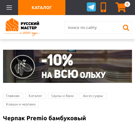
0
КАТАЛОГ
Главная
Каталог
Сауны и бани
Аксессуары
Ковши и черпаки
Черпак Premio бамбуковый