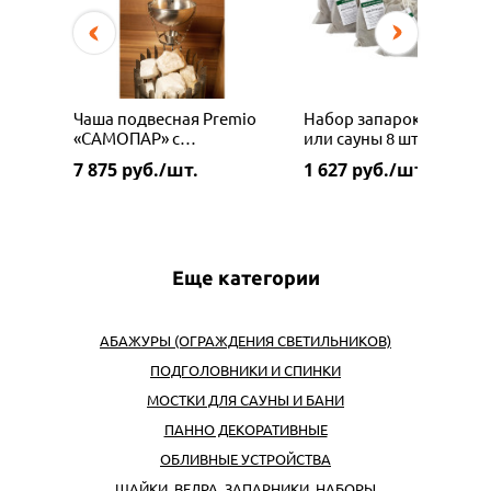
Чаша подвесная Premio
Набор запарок для бан
«САМОПАР» c
или сауны 8 штук
автоматической подачей
7 875
руб./шт.
1 627
руб./шт.
воды
Еще категории
АБАЖУРЫ (ОГРАЖДЕНИЯ СВЕТИЛЬНИКОВ)
ПОДГОЛОВНИКИ И СПИНКИ
МОСТКИ ДЛЯ САУНЫ И БАНИ
ПАННО ДЕКОРАТИВНЫЕ
ОБЛИВНЫЕ УСТРОЙСТВА
ШАЙКИ, ВЕДРА, ЗАПАРНИКИ, НАБОРЫ