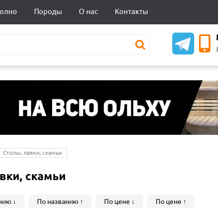
олио
Породы
О нас
Контакты
Столы, лавки, скамьи
вки, скамьи
нию ↓
По названию ↑
По цене ↓
По цене ↑