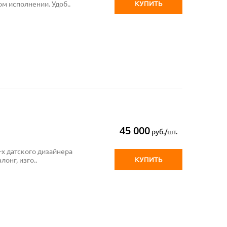
КУПИТЬ
ом исполнении. Удоб..
45 000
руб./шт.
-х датского дизайнера
КУПИТЬ
онг, изго..