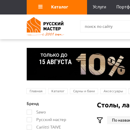
Каталог
Услуги
Портф
Главная
Каталог
Сауны и бани
Аксессуары
Бренд
Столы, ла
Sawo
Русский мастер
По назва
Cariitti TAIVE