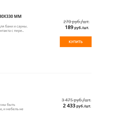
30Х330 ММ
270 руб./шт.
189
ля бани и сауны.
руб./шт.
такта с пере..
КУПИТЬ
3 475 руб./шт.
2 433
жны быть
руб./шт.
, и мебель не