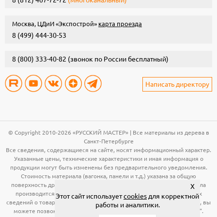
8 (812) 407-72-72
(многоканальный)
Москва, ЦДиИ «Экспострой»
карта проезда
8 (499) 444-30-53
8 (800) 333-40-82
(звонок по России бесплатный)
Написать директору
© Copyright 2010-2026 «РУССКИЙ МАСТЕР» | Все материалы из дерева в
Санкт-Петербурге
Все сведения, содержащиеся на сайте, носят информационный характер.
Указанные цены, технические характеристики и иная информация о
продукции могут быть изменены без предварительного уведомления.
Стоимость материала (вагонка, панели и т.д.) указана за общую
поверхность древесины. Расчет необходимого количества материала
X
производится по рабочей поверхности. Для получения подробных
Этот сайт использует
cookies
для корректной
сведений о товарах, указанных на сайте, в том числе об их стоимости, вы
работы и аналитики.
можете позвонить по телефонам, указанным в разделе "Контакты".