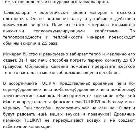
тем, что выполнены из натурального талькохлорита.
Талькохлорит - экологически чистый минерал с высокой
плотностью. Он не впитывает влагу и устойчив к действию
химических веществ. Печи из этого материала отличаются
высокими теплоаккумулирующими свойствами. По
теплопроводности и теплоёмкости минерал превосходит
обычный кирпич в 2,5 раза.
Минерал быстро и равномерно забирает тепло и медленно его
отдает. За 1 час печь способна погреть парную комнату до 80
градусов. Облицовка каменки помогает превратить жесткое
тепло от металла в мягкое, обволакивающее и целебное.
В ассортименте TULIKIVI представлены: дровяные печи по-
серому; дровяные печи по-белому; дровяные печи по-чёрному;
электрические каменки. В ассортименте компании «Русский
Мастер» представлены финские печи TULIKIVI по-белому и по-
чёрному. Они способны прослужить вам не меньше 10 лет и
будут радовать ещё ваших внуков и правнуков! Дровяные
каменки TULIKIVI не пересушивают воздух и не создают
избыточной конвекции.