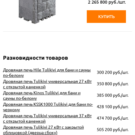
2 265 800
руб./шт.
КУПИТЬ
Разновидности товаров
Дровяная печь Hile Tulikivi для бани и сауны
300 200
руб./шт.
по-белому
Дровяная печь Tulikivi универсальная 27 кВт
350 800
руб./шт.
с открытой каменкой
Дровяная печь Kinos Tulikivi для бани и
385 000
руб./шт.
сауны по-белому
Дровяная печь KSSK1000 Tulikivi для бани по-
428 100
руб./шт.
черному
Дровяная печь Tulikivi универсальная 37 кВт
474 700
руб./шт.
с открытой каменкой
Дровяная печь Tulikivi 27 кВт с закрытой
505 200
руб./шт.
облицовкой (дверца сбоку)