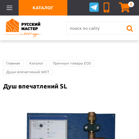
0
КАТАЛОГ
Главная
Каталог
Премиум товары EOS
Души впечатлений WDT
Душ впечатлений SL