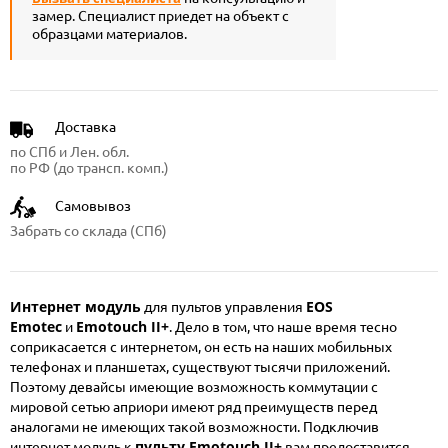
замер. Специалист приедет на объект с
образцами материалов.
Доставка
по СПб и Лен. обл.
по РФ (до трансп. комп.)
Самовывоз
Забрать со склада (СПб)
Интернет модуль
EOS
для пультов управления
Emotec
Emotouch II+
и
. Дело в том, что наше время тесно
соприкасается с интернетом, он есть на наших мобильных
телефонах и планшетах, существуют тысячи приложений.
Поэтому девайсы имеющие возможность коммутации с
мировой сетью априори имеют ряд преимуществ перед
аналогами не имеющих такой возможности. Подключив
пульту Emotouch II+
интернет модуль к
вам предоставится