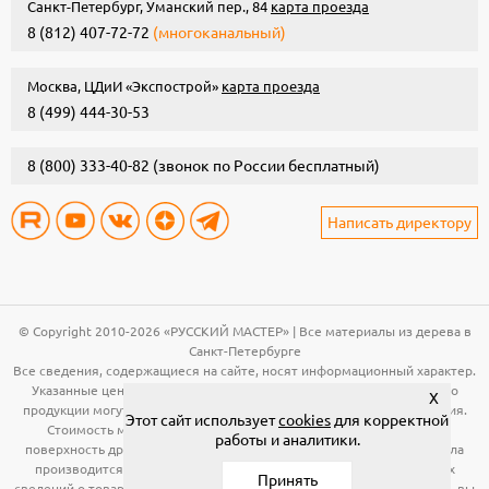
Санкт-Петербург, Уманский пер., 84
карта проезда
8 (812) 407-72-72
(многоканальный)
Москва, ЦДиИ «Экспострой»
карта проезда
8 (499) 444-30-53
8 (800) 333-40-82
(звонок по России бесплатный)
Написать директору
© Copyright 2010-2026 «РУССКИЙ МАСТЕР» | Все материалы из дерева в
Санкт-Петербурге
Все сведения, содержащиеся на сайте, носят информационный характер.
Указанные цены, технические характеристики и иная информация о
X
продукции могут быть изменены без предварительного уведомления.
Этот сайт использует
cookies
для корректной
Стоимость материала (вагонка, панели и т.д.) указана за общую
работы и аналитики.
поверхность древесины. Расчет необходимого количества материала
производится по рабочей поверхности. Для получения подробных
Принять
сведений о товарах, указанных на сайте, в том числе об их стоимости, вы