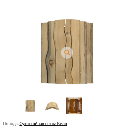
Порода:
Сухостойная сосна Кело