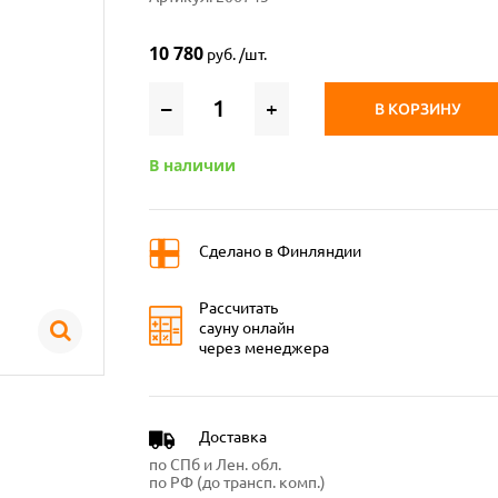
10 780
руб. /шт.
–
+
В КОРЗИНУ
В наличии
Сделано в Финляндии
Рассчитать
сауну онлайн
через менеджера
Доставка
по СПб и Лен. обл.
по РФ (до трансп. комп.)