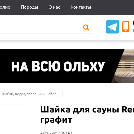
олио
Породы
О нас
Контакты
Шайки, ведра, запарники, наборы
Шайка для сауны Ren
графит
Артикул: 206743