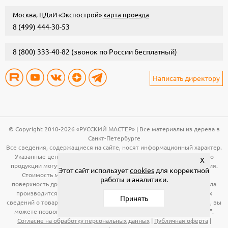
Москва, ЦДиИ «Экспострой»
карта проезда
8 (499) 444-30-53
8 (800) 333-40-82
(звонок по России бесплатный)
Написать директору
© Copyright 2010-2026 «РУССКИЙ МАСТЕР» | Все материалы из дерева в
Санкт-Петербурге
Все сведения, содержащиеся на сайте, носят информационный характер.
Указанные цены, технические характеристики и иная информация о
X
продукции могут быть изменены без предварительного уведомления.
Этот сайт использует
cookies
для корректной
Стоимость материала (вагонка, панели и т.д.) указана за общую
работы и аналитики.
поверхность древесины. Расчет необходимого количества материала
производится по рабочей поверхности. Для получения подробных
Принять
сведений о товарах, указанных на сайте, в том числе об их стоимости, вы
можете позвонить по телефонам, указанным в разделе "Контакты".
Согласие на обработку персональных данных
|
Публичная оферта
|