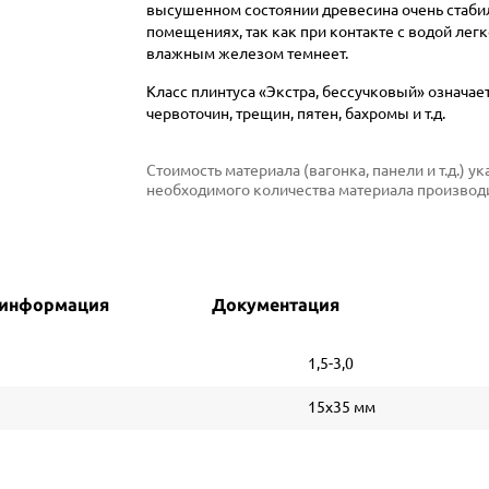
высушенном состоянии древесина очень стабиль
помещениях, так как при контакте с водой легк
влажным железом темнеет.
Класс плинтуса «Экстра, бессучковый» означает
червоточин, трещин, пятен, бахромы и т.д.
Стоимость материала (вагонка, панели и т.д.) 
необходимого количества материала производи
 информация
Документация
1,5-3,0
15х35 мм