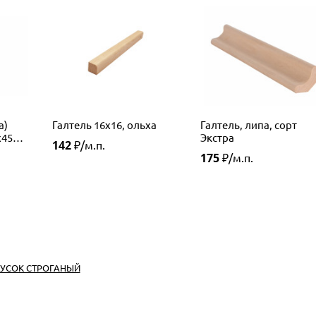
а)
Галтель 16х16, ольха
Галтель, липа, сорт
х45
Экстра
142
₽/м.п.
175
₽/м.п.
УСОК СТРОГАНЫЙ