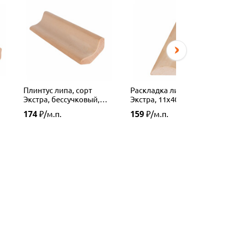
Плинтус липа, сорт
Раскладка липа, сорт
Экстра, бессучковый,
Экстра, 11х40 мм
шлифованный 40мм
174
159
₽/м.п.
₽/м.п.