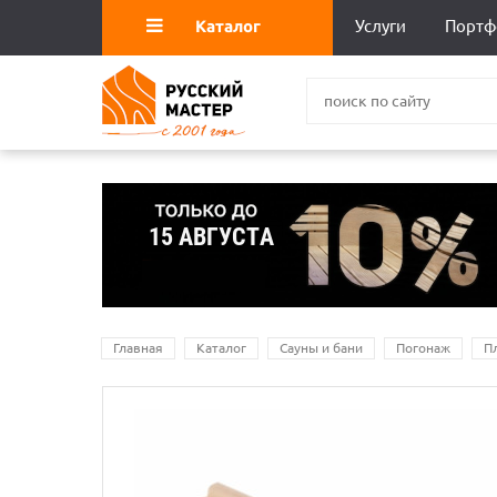
Каталог
Услуги
Портф
Главная
Каталог
Сауны и бани
Погонаж
П