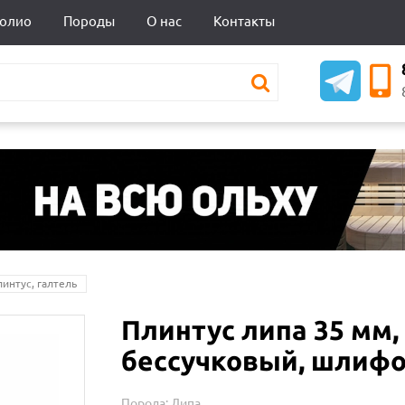
олио
Породы
О нас
Контакты
линтус, галтель
Плинтус липа 35 мм,
бессучковый, шлиф
Порода:
Липа