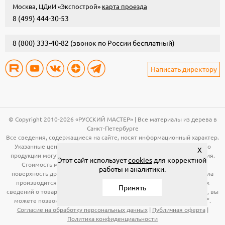
Москва, ЦДиИ «Экспострой»
карта проезда
8 (499) 444-30-53
8 (800) 333-40-82
(звонок по России бесплатный)
Написать директору
© Copyright 2010-2026 «РУССКИЙ МАСТЕР» | Все материалы из дерева в
Санкт-Петербурге
Все сведения, содержащиеся на сайте, носят информационный характер.
Указанные цены, технические характеристики и иная информация о
X
продукции могут быть изменены без предварительного уведомления.
Этот сайт использует
cookies
для корректной
Стоимость материала (вагонка, панели и т.д.) указана за общую
работы и аналитики.
поверхность древесины. Расчет необходимого количества материала
производится по рабочей поверхности. Для получения подробных
Принять
сведений о товарах, указанных на сайте, в том числе об их стоимости, вы
можете позвонить по телефонам, указанным в разделе "Контакты".
Согласие на обработку персональных данных
|
Публичная оферта
|
Политика конфиденциальности