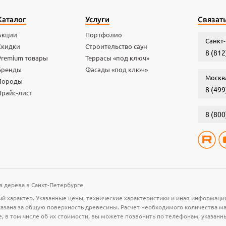
Каталог
Услуги
Связать
Акции
Портфолио
Санкт-
Скидки
Строительство саун
8 (812
Premium товары
Террасы «под ключ»
Бренды
Фасады «под ключ»
Москв
Породы
8 (499
Прайс-лист
8 (800
з дерева в Санкт-Петербурге
й характер. Указанные цены, технические характеристики и иная информаци
 указана за общую поверхность древесины. Расчет необходимого количества 
е, в том числе об их стоимости, вы можете позвонить по телефонам, указанн