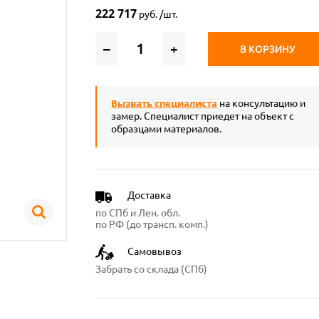
222 717
руб. /шт.
–
+
В КОРЗИНУ
Вызвать специалиста
на консультацию и
замер. Специалист приедет на объект с
образцами материалов.
Доставка
по СПб и Лен. обл.
по РФ (до трансп. комп.)
Самовывоз
Забрать со склада (СПб)