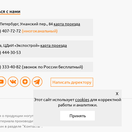
ся с нами
Петербург, Уманский пер., 84
карта проезда
) 407-72-72
(многоканальный)
а, ЦДиИ «Экспострой»
карта проезда
) 444-30-53
) 333-40-82
(звонок по России бесплатный)
Написать директору
X
Этот сайт использует
cookies
для корректной
работы и аналитики.
Принять
я о продукции могут быть изменены без предварительного
материала производится по рабочей поверхности. Для
ым в разделе "Контакты".