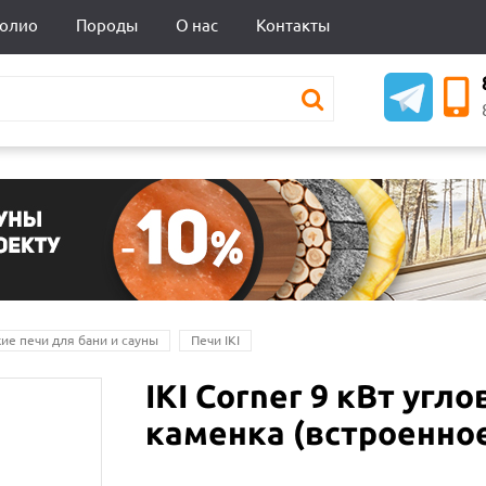
олио
Породы
О нас
Контакты
ие печи для бани и сауны
Печи IKI
IKI Corner 9 кВт угл
каменка (встроенно