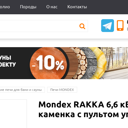
олио
Породы
О нас
Контакты
ие печи для бани и сауны
Печи MONDEX
Mondex RAKKA 6,6 к
каменка с пультом 