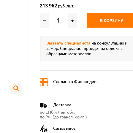
213 962
руб. /шт.
–
+
В КОРЗИНУ
Вызвать специалиста
на консультацию и
замер. Специалист приедет на объект с
образцами материалов.
Сделано в Финляндии
Доставка
по СПб и Лен. обл.
по РФ (до трансп. комп.)
Самовывоз