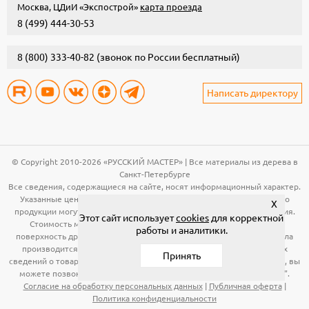
Москва, ЦДиИ «Экспострой»
карта проезда
8 (499) 444-30-53
8 (800) 333-40-82
(звонок по России бесплатный)
Написать директору
© Copyright 2010-2026 «РУССКИЙ МАСТЕР» | Все материалы из дерева в
Санкт-Петербурге
Все сведения, содержащиеся на сайте, носят информационный характер.
Указанные цены, технические характеристики и иная информация о
X
продукции могут быть изменены без предварительного уведомления.
Этот сайт использует
cookies
для корректной
Стоимость материала (вагонка, панели и т.д.) указана за общую
работы и аналитики.
поверхность древесины. Расчет необходимого количества материала
производится по рабочей поверхности. Для получения подробных
Принять
сведений о товарах, указанных на сайте, в том числе об их стоимости, вы
можете позвонить по телефонам, указанным в разделе "Контакты".
Согласие на обработку персональных данных
|
Публичная оферта
|
Политика конфиденциальности