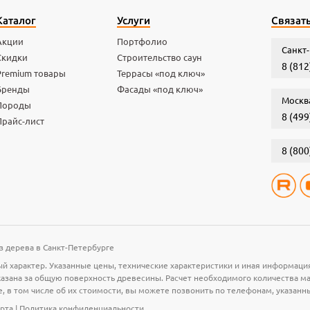
Каталог
Услуги
Связать
Акции
Портфолио
Санкт-
Скидки
Строительство саун
8 (812
Premium товары
Террасы «под ключ»
Бренды
Фасады «под ключ»
Москв
Породы
8 (499
Прайс-лист
8 (800
з дерева в Санкт-Петербурге
й характер. Указанные цены, технические характеристики и иная информаци
 указана за общую поверхность древесины. Расчет необходимого количества 
е, в том числе об их стоимости, вы можете позвонить по телефонам, указанн
рта
|
Политика конфиденциальности