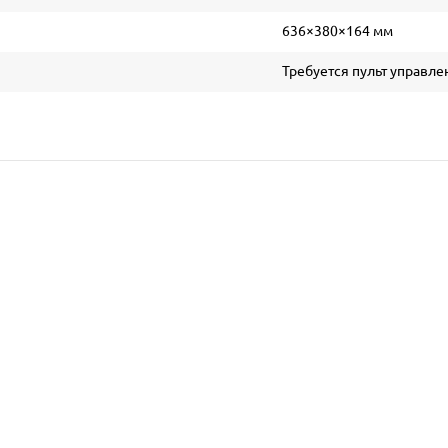
636×380×164 мм
Требуется пульт управлен