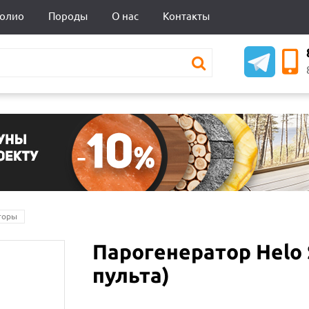
олио
Породы
О нас
Контакты
торы
Парогенератор Helo 
пульта)