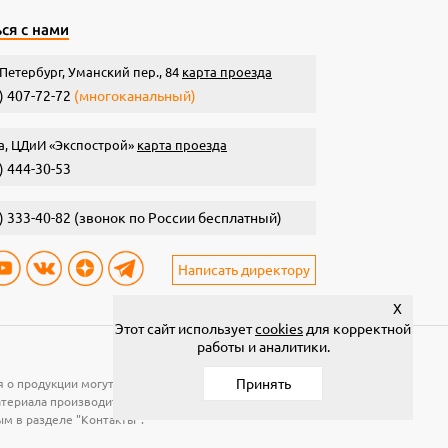
ся с нами
Петербург, Уманский пер., 84
карта проезда
) 407-72-72
(многоканальный)
а, ЦДиИ «Экспострой»
карта проезда
) 444-30-53
) 333-40-82
(звонок по России бесплатный)
Написать директору
X
Этот сайт использует
cookies
для корректной
работы и аналитики.
Принять
я о продукции могут быть изменены без предварительного
материала производится по рабочей поверхности. Для
ым в разделе "Контакты".