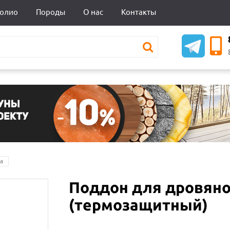
олио
Породы
О нас
Контакты
а
Поддон для дровяно
(термозащитный)