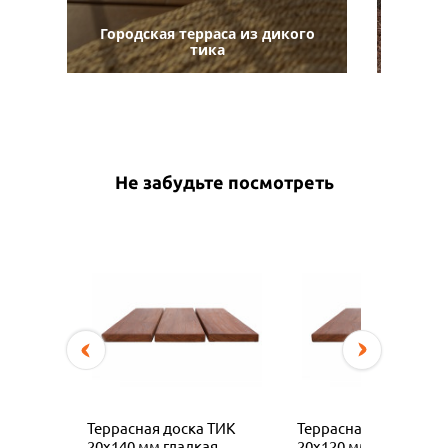
Городская терраса из дикого
Т
тика
Не забудьте посмотреть
Террасная доска ТИК
Террасная доска ТИК
20х140 мм гладкая
20х120 мм гладкая