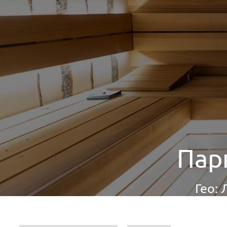
Пар
Гео: 