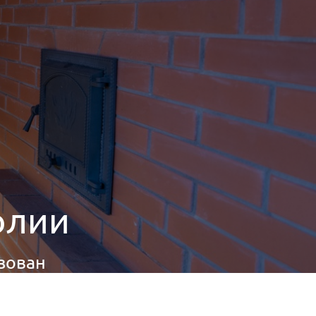
олии
изован