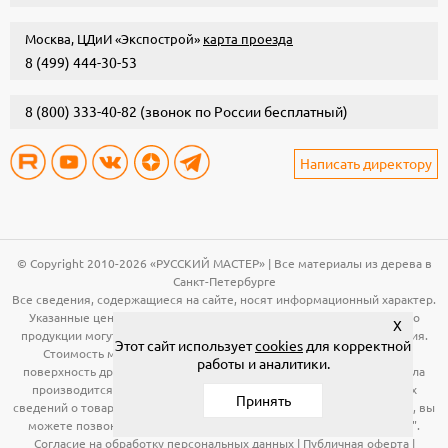
Москва, ЦДиИ «Экспострой»
карта проезда
8 (499) 444-30-53
8 (800) 333-40-82
(звонок по России бесплатный)
Написать директору
© Copyright 2010-2026 «РУССКИЙ МАСТЕР» | Все материалы из дерева в
Санкт-Петербурге
Все сведения, содержащиеся на сайте, носят информационный характер.
Указанные цены, технические характеристики и иная информация о
X
продукции могут быть изменены без предварительного уведомления.
Этот сайт использует
cookies
для корректной
Стоимость материала (вагонка, панели и т.д.) указана за общую
работы и аналитики.
поверхность древесины. Расчет необходимого количества материала
производится по рабочей поверхности. Для получения подробных
Принять
сведений о товарах, указанных на сайте, в том числе об их стоимости, вы
можете позвонить по телефонам, указанным в разделе "Контакты".
Согласие на обработку персональных данных
|
Публичная оферта
|