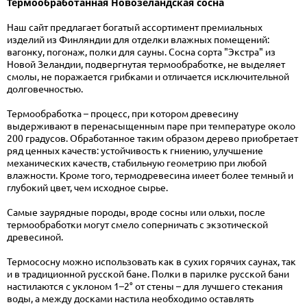
Термообработанная Новозеландская сосна
Наш сайт предлагает богатый ассортимент премиальных
изделий из Финляндии для отделки влажных помещений:
вагонку, погонаж, полки для сауны. Сосна сорта "Экстра" из
Новой Зеландии, подвергнутая термообработке, не выделяет
смолы, не поражается грибками и отличается исключительной
долговечностью.
Термообработка – процесс, при котором древесину
выдерживают в перенасыщенным паре при температуре около
200 градусов. Обработанное таким образом дерево приобретает
ряд ценных качеств: устойчивость к гниению, улучшение
механических качеств, стабильную геометрию при любой
влажности. Кроме того, термодревесина имеет более темный и
глубокий цвет, чем исходное сырье.
Самые заурядные породы, вроде сосны или ольхи, после
термообработки могут смело соперничать с экзотической
древесиной.
Термососну можно использовать как в сухих горячих саунах, так
и в традиционной русской бане. Полки в парилке русской бани
настилаются с уклоном 1–2° от стены – для лучшего стекания
воды, а между досками настила необходимо оставлять