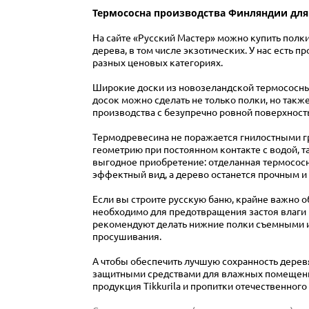
Термососна производства Финляндии для
На сайте «Русский Мастер» можно купить полк
дерева, в том числе экзотических. У нас есть 
разных ценовых категориях.
Широкие доски из новозеландской термососны 
досок можно сделать не только полки, но такж
производства с безупречно ровной поверхност
Термодревесина не поражается гнилостными гр
геометрию при постоянном контакте с водой, та
выгодное приобретение: отделанная термососно
эффектный вид, а дерево останется прочным и 
Если вы строите русскую баню, крайне важно 
необходимо для предотвращения застоя влаги
рекомендуют делать нижние полки съемными и
просушивания.
А чтобы обеспечить лучшую сохранность дерев
защитными средствами для влажных помещени
продукция Tikkurila и пропитки отечественного