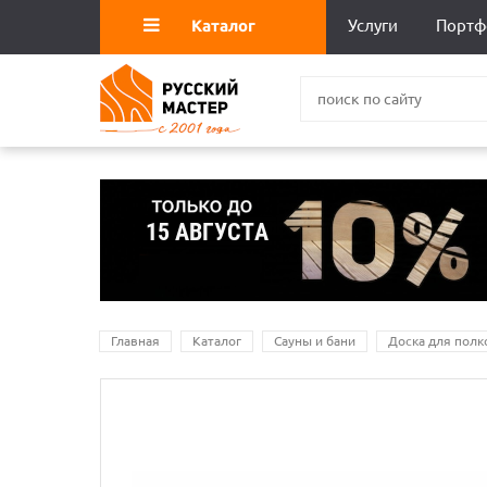
Каталог
Услуги
Портф
Главная
Каталог
Сауны и бани
Доска для полк