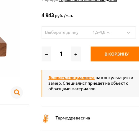
4 943
руб. /м.п.
Выберите длину 1,5-4,8 м
–
+
В КОРЗИНУ
Вызвать специалиста
на консультацию и
замер. Специалист приедет на объект с
образцами материалов.
Термодревесина