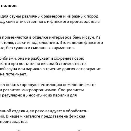
 полков
и для сауны различных размеров и из разных пород
продукция отечественного и финского производства в
применяются в отделке интерьеров бань и саун. Из
е столы, лавки и подголовники. Это изделие финского
ью, без сучков и смоляных кармашков.
ибками, она не разбухает и сохраняет свою
к что при достаточно высокой стоимости это
й сауна или парилка в течение долгих лет сохранит
не потемнеет.
обеспечить хорошую вентиляцию помещения – это
 и развития микроорганизмов. Специалисты
 регулярно выносить их из парилки для
янной отделки, ее рекомендуется обработать
й. В нашем каталоге представлена финская
 производства.