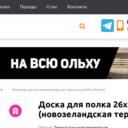
олио
Породы
О нас
Контакты
ов
Полковая доска Новозеландская термососна Pino Premio
Доска для полка 26х
(новозеландская те
Порода:
Термососна новозеландская