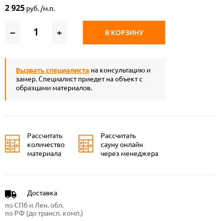
2 925
руб. /м.п.
–
+
В КОРЗИНУ
Вызвать специалиста
на консультацию и
замер. Специалист приедет на объект с
образцами материалов.
Рассчитать
Рассчитать
количество
сауну онлайн
материала
через менеджера
Доставка
по СПб и Лен. обл.
по РФ (до трансп. комп.)