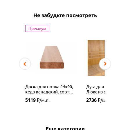
Не забудьте посмотреть
Премиум
Доска для полка 24х90,
Дуга для спинки пол
кедр канадский, сорт
Люкс из ольхи
Premium
5119
2736
₽/м.п.
₽/шт.
Еще категории