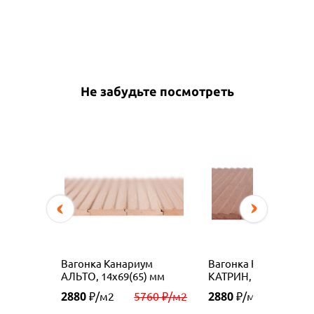
Не забудьте посмотреть
Вагонка Канариум
Вагонка Канариум
АЛЬТО, 14х69(65) мм
КАТРИН, 14х69(65) м
2880
2880
₽/м2
5760 ₽/м2
₽/м2
5760 