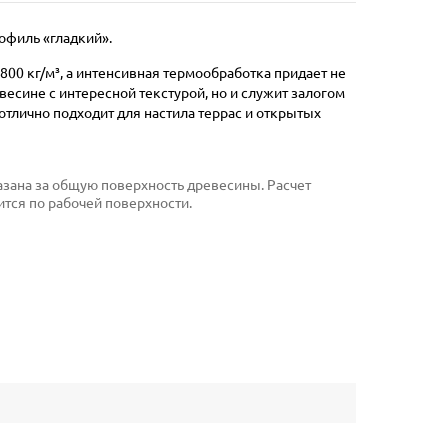
офиль «гладкий».
800 кг/м³, а интенсивная термообработка придает не
есине с интересной текстурой, но и служит залогом
тлично подходит для настила террас и открытых
указана за общую поверхность древесины. Расчет
тся по рабочей поверхности.