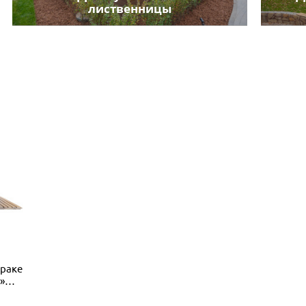
лиственницы
Фраке
»