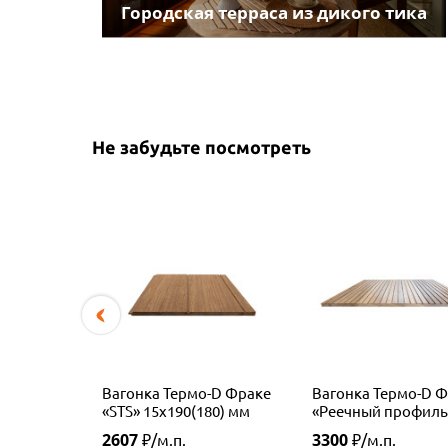
Городская терраса из дикого тика
Не забудьте посмотреть
Вагонка Термо-D Фраке
Вагонка Термо-D 
«STS» 15х190(180) мм
«Реечный профиль
18х140 (130) мм
2607
3300
₽/м.п.
₽/м.п.