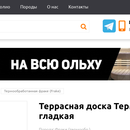
олио
Породы
О нас
Контакты
Термообработанная фраке (Frake)
Террасная доска Те
гладкая
Порода:
Фраке (термообр.)