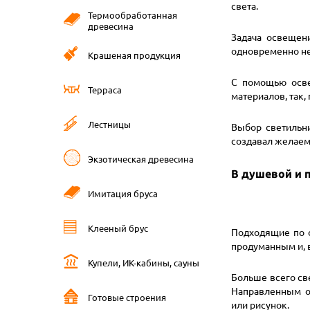
света.
Термообработанная
древесина
Задача освещени
одновременно не
Крашеная продукция
С помощью осве
Терраса
материалов, так,
Лестницы
Выбор светильн
создавал желаем
Экзотическая древесина
В душевой и 
Имитация бруса
Клееный брус
Подходящие по 
продуманным и, 
Купели, ИК-кабины, сауны
Больше всего св
Направленным о
Готовые строения
или рисунок.