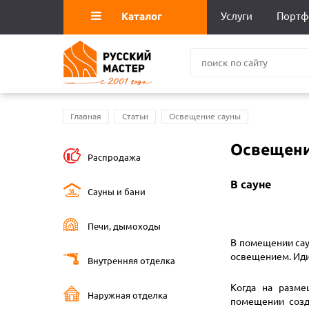
Каталог
Услуги
Портф
Главная
Статьи
Освещение сауны
Освещени
Распродажа
В сауне
Сауны и бани
Печи, дымоходы
В помещении сау
освещением. Иди
Внутренняя отделка
Когда на разм
Наружная отделка
помещении созд