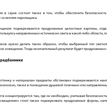
я в сауне состоит также в том, чтобы обеспечить безопасност
 ослепляя парильщика.
щения подчеркиваются продуманные целостные картины, отдел
 пользуясь направленным источником света в какой-либо области, 
иков нужно делать таким образом, чтобы выбранный тип свети
ое освещение. Тогда окончательный результат будет продуманным
предбаннике
оттенку и материалам предметы обстановки подчеркиваются наи
возможно, также в помещении душевой точечным или направленн
ета концентрируется там, где он необходим, учитывая безопасност
свещением стоит также подчеркивать продуманные формы, мате